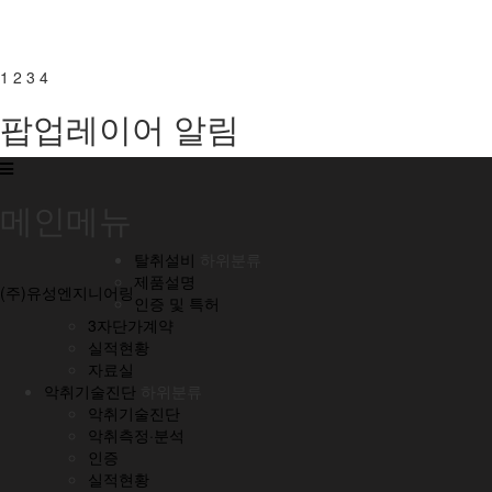
1
2
3
4
팝업레이어 알림
메인메뉴
탈취설비
하위분류
제품설명
(주)유성엔지니어링
인증 및 특허
3자단가계약
실적현황
자료실
악취기술진단
하위분류
악취기술진단
악취측정·분석
인증
실적현황