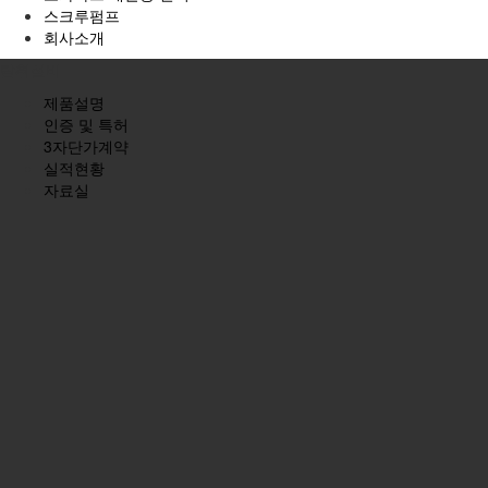
스크루펌프
회사소개
탈취설비
제품설명
인증 및 특허
3자단가계약
실적현황
자료실