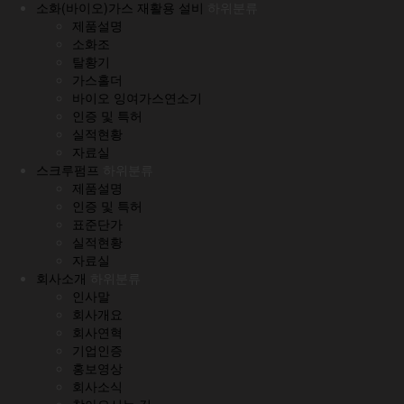
소화(바이오)가스 재활용 설비
하위분류
제품설명
소화조
탈황기
가스홀더
바이오 잉여가스연소기
인증 및 특허
실적현황
자료실
스크루펌프
하위분류
제품설명
인증 및 특허
표준단가
실적현황
자료실
회사소개
하위분류
인사말
회사개요
회사연혁
기업인증
홍보영상
회사소식