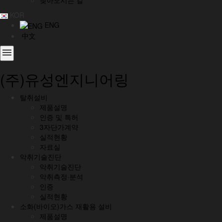
찾아오시는 길
KOR
ENG
中文
menu
(주)유성엔지니어링
탈취설비
제품설명
인증 및 특허
3자단가계약
실적현황
자료실
악취기술진단
악취기술진단
악취측정·분석
인증
실적현황
소화(바이오)가스 재활용 설비
제품설명