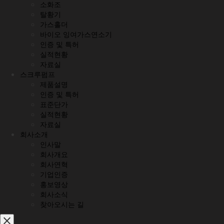
소화조
탈황기
가스홀더
바이오 잉여가스연소기
인증 및 특허
실적현황
자료실
스크루펌프
제품설명
인증 및 특허
표준단가
실적현황
자료실
회사소개
인사말
회사개요
회사연혁
기업인증
홍보영상
회사소식
찾아오시는 길
close