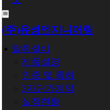
menu
(주)유성엔지니어링
탈취설비
제품설명
인증 및 특허
3자단가계약
실적현황