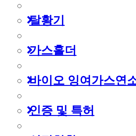
탈황기
가스홀더
바이오 잉여가스연
인증 및 특허