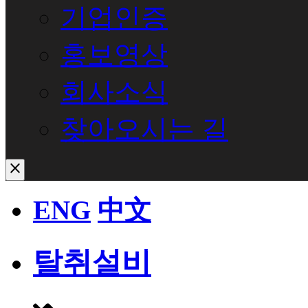
기업인증
홍보영상
회사소식
찾아오시는 길
close
ENG
中文
탈취설비