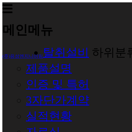
메인메뉴
탈취설비
하위분
(주)유성엔지니어링
제품설명
인증 및 특허
3자단가계약
실적현황
자료실