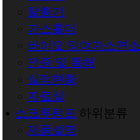
탈황기
가스홀더
바이오 잉여가스연
인증 및 특허
실적현황
자료실
스크루펌프
하위분류
제품설명