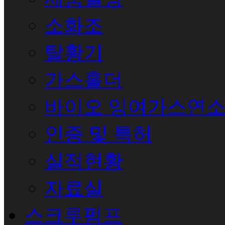
소화조
탈황기
가스홀더
바이오 잉여가스연
인증 및 특허
실적현황
자료실
스크루펌프