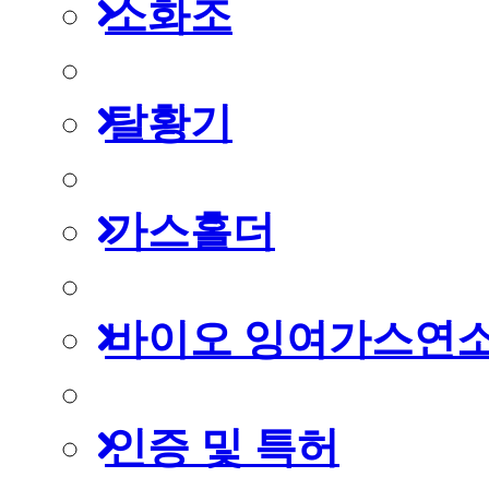
소화조
탈황기
가스홀더
바이오 잉여가스연
인증 및 특허