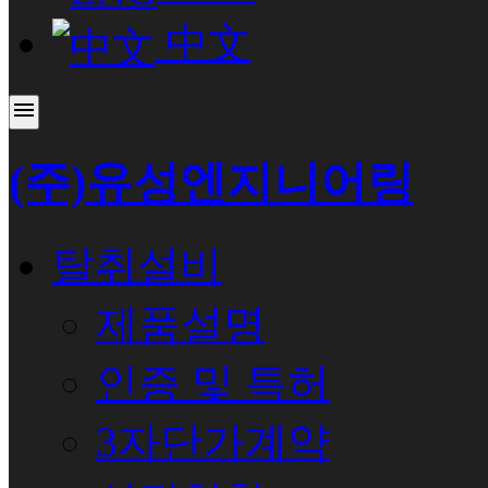
中文
menu
(주)유성엔지니어링
탈취설비
제품설명
인증 및 특허
3자단가계약