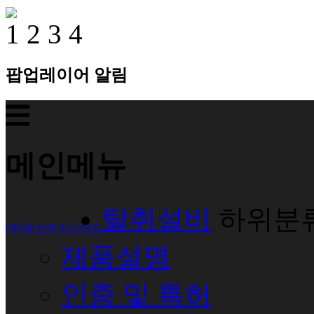
1
2
3
4
팝업레이어 알림
메인메뉴
탈취설비
하위분
(주)유성엔지니어링
제품설명
인증 및 특허