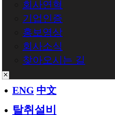
회사연혁
기업인증
홍보영상
회사소식
찾아오시는 길
close
ENG
中文
탈취설비