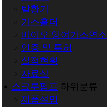
탈황기
가스홀더
바이오 잉여가스연
인증 및 특허
실적현황
자료실
스크루펌프
하위분류
제품설명