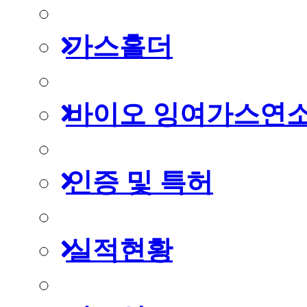
가스홀더
바이오 잉여가스연
인증 및 특허
실적현황