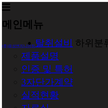
메인메뉴
탈취설비
하위분
(주)유성엔지니어링
제품설명
인증 및 특허
3자단가계약
실적현황
자료실