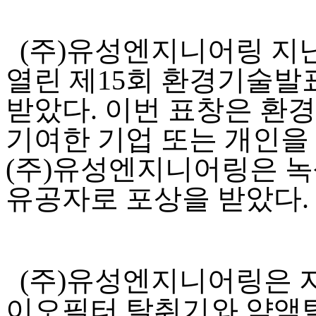
(
주
)
유성엔지니어링 지
열린 제
15
회 환경기술발
받았다
.
이번 표창은 환경
기여한 기업 또는 개인을
(
주
)
유성엔지니어링은 녹
유공자로 포상을 받았다
.
(
주
)
유성엔지니어링은 지
이오필터 탈취기와 약액