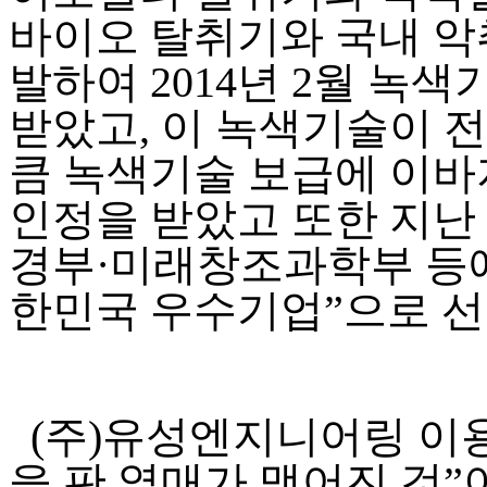
바이오 탈취기와 국내 악
발하여
2014
년
2
월 녹색
받았고
,
이 녹색기술이 
큼 녹색기술 보급에 이
인정을 받았고 또한 지난
경부
·
미래창조과학부 등
한민국 우수기업
”
으로 선
(
주
)
유성엔지니어링 이
을 판 열매가 맺어진 것
”