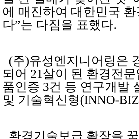
에 매진하여 대한민국 
다
”
는 다짐을 표했다
.
(
주
)
유성엔지니어링은 
되어
21
살이 된 환경전
품인증
3
건 등 연구개발
및 기술혁신형
(INNO-BI
환경기술보급 확장을 