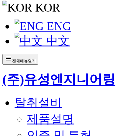
KOR
ENG
中文
menu
전체메뉴열기
(주)유성엔지니어링
탈취설비
제품설명
인증 및 특허